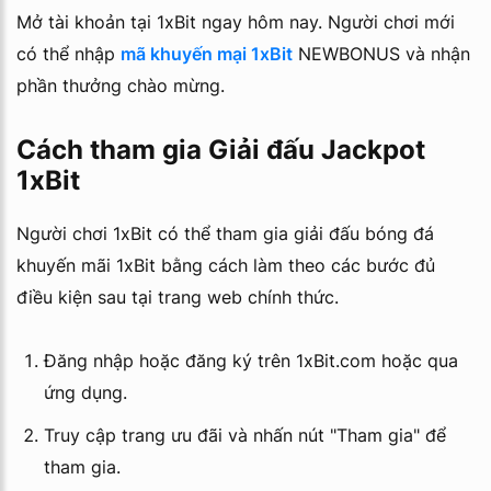
Mở tài khoản tại 1xBit ngay hôm nay. Người chơi mới
có thể nhập
mã khuyến mại 1xBit
NEWBONUS và nhận
phần thưởng chào mừng.
Cách tham gia Giải đấu Jackpot
1xBit
Người chơi 1xBit có thể tham gia giải đấu bóng đá
khuyến mãi 1xBit bằng cách làm theo các bước đủ
điều kiện sau tại trang web chính thức.
Đăng nhập hoặc đăng ký trên 1xBit.com hoặc qua
ứng dụng.
Truy cập trang ưu đãi và nhấn nút "Tham gia" để
tham gia.