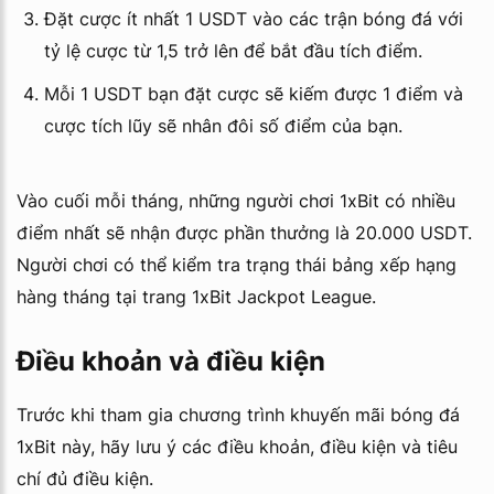
Đặt cược ít nhất 1 USDT vào các trận bóng đá với
tỷ lệ cược từ 1,5 trở lên để bắt đầu tích điểm.
Mỗi 1 USDT bạn đặt cược sẽ kiếm được 1 điểm và
cược tích lũy sẽ nhân đôi số điểm của bạn.
Vào cuối mỗi tháng, những người chơi 1xBit có nhiều
điểm nhất sẽ nhận được phần thưởng là 20.000 USDT.
Người chơi có thể kiểm tra trạng thái bảng xếp hạng
hàng tháng tại trang 1xBit Jackpot League.
Điều khoản và điều kiện
Trước khi tham gia chương trình khuyến mãi bóng đá
1xBit này, hãy lưu ý các điều khoản, điều kiện và tiêu
chí đủ điều kiện.