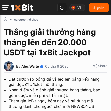
VI
Sign in
cá cược thể thao
Thắng giải thưởng hàng
tháng lên đến 20.000
USDT tại 1xBit Jackpot
Share
By
Alex Waite
05 thg 6 2025
Đặt cược vào bóng đá và leo lên bảng xếp hạng
giải độc đắc 1xBit mỗi tháng.
Nhận điểm và giành giải thưởng hàng tháng, bao
gồm cược miễn phí và tiền mặt.
Tham gia 1xBit ngay hôm nay và sử dụng mã
thưởng dành cho người chơi mới NEWBONUS .