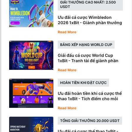
GIẢI THƯỞNG CAO NHẤT: 2.500
USDT
Ưu đãi cá cược Wimbledon
2026 1xBit - Giành phần thưởng
lên đến 10.000 USDT
Read More
BẢNG XẾP HẠNG WORLD CUP
Giải đấu cá cược World Cup
1xBit - Tranh tài để giành phần
thưởng 100.000 USDT
Read More
HOÀN TIỀN KHI ĐẶT CƯỢC
Ưu đãi hoàn tiền khi cá cược thể
thao 1xBit - Tích điểm cho mỗi
lần đặt cược
Read More
TỔNG GIẢI THƯỞNG 20.000 USDT
Ưu đãi cá cược thể thao 1xBit -