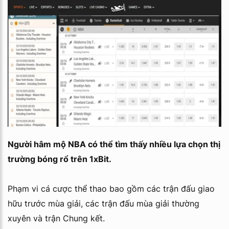
Người hâm mộ NBA có thể tìm thấy nhiều lựa chọn thị
trường bóng rổ trên 1xBit.
Phạm vi cá cược thể thao bao gồm các trận đấu giao
hữu trước mùa giải, các trận đấu mùa giải thường
xuyên và trận Chung kết.