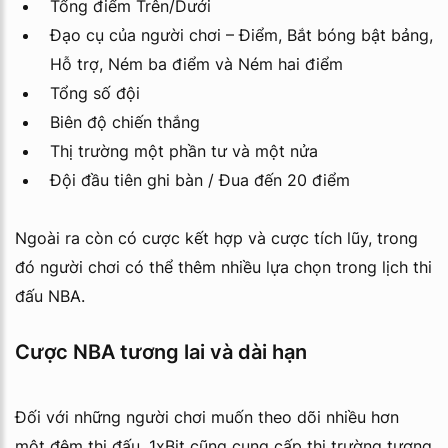
Tổng điểm Trên/Dưới
Đạo cụ của người chơi – Điểm, Bắt bóng bật bảng,
Hỗ trợ, Ném ba điểm và Ném hai điểm
Tổng số đội
Biên độ chiến thắng
Thị trường một phần tư và một nửa
Đội đầu tiên ghi bàn / Đua đến 20 điểm
Ngoài ra còn có cược kết hợp và cược tích lũy, trong
đó người chơi có thể thêm nhiều lựa chọn trong lịch thi
đấu NBA.
Cược NBA tương lai và dài hạn
Đối với những người chơi muốn theo dõi nhiều hơn
một đêm thi đấu, 1xBit cũng cung cấp thị trường tương