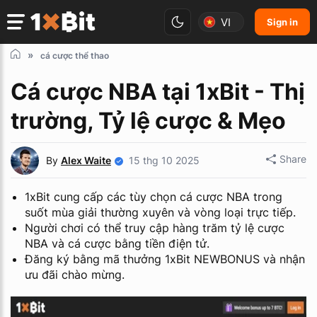
VI
Sign in
cá cược thể thao
Cá cược NBA tại 1xBit - Thị
trường, Tỷ lệ cược & Mẹo
Share
By
Alex Waite
15 thg 10 2025
1xBit cung cấp các tùy chọn cá cược NBA trong
suốt mùa giải thường xuyên và vòng loại trực tiếp.
Người chơi có thể truy cập hàng trăm tỷ lệ cược
NBA và cá cược bằng tiền điện tử.
Đăng ký bằng mã thưởng 1xBit NEWBONUS và nhận
ưu đãi chào mừng.