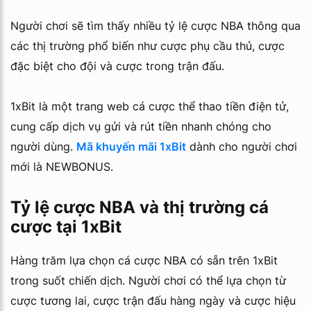
Người chơi sẽ tìm thấy nhiều tỷ lệ cược NBA thông qua
các thị trường phổ biến như cược phụ cầu thủ, cược
đặc biệt cho đội và cược trong trận đấu.
1xBit là một trang web cá cược thể thao tiền điện tử,
cung cấp dịch vụ gửi và rút tiền nhanh chóng cho
người dùng.
Mã khuyến mãi 1xBit
dành cho người chơi
mới là NEWBONUS.
Tỷ lệ cược NBA và thị trường cá
cược tại 1xBit
Hàng trăm lựa chọn cá cược NBA có sẵn trên 1xBit
trong suốt chiến dịch. Người chơi có thể lựa chọn từ
cược tương lai, cược trận đấu hàng ngày và cược hiệu