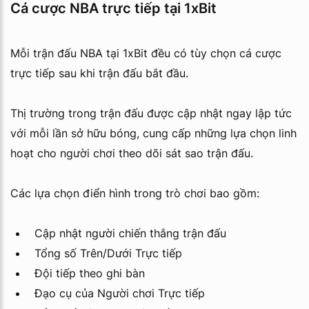
Cá cược NBA trực tiếp tại 1xBit
Mỗi trận đấu NBA tại 1xBit đều có tùy chọn cá cược
trực tiếp sau khi trận đấu bắt đầu.
Thị trường trong trận đấu được cập nhật ngay lập tức
với mỗi lần sở hữu bóng, cung cấp những lựa chọn linh
hoạt cho người chơi theo dõi sát sao trận đấu.
Các lựa chọn điển hình trong trò chơi bao gồm:
Cập nhật người chiến thắng trận đấu
Tổng số Trên/Dưới Trực tiếp
Đội tiếp theo ghi bàn
Đạo cụ của Người chơi Trực tiếp